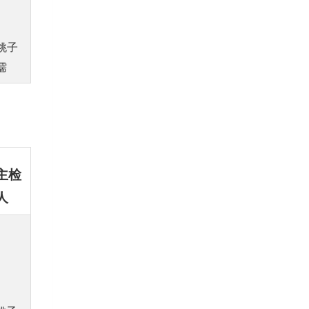
姚子
儒
主检
人