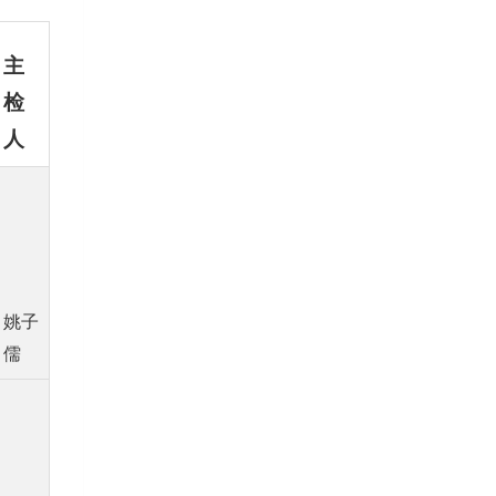
主
检
人
姚子
儒