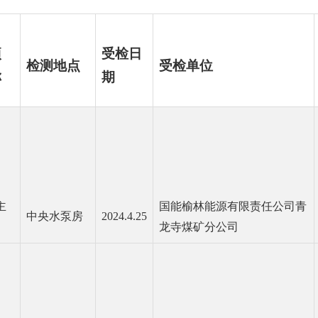
项
受检日
检测地点
受检单位
称
期
主
国能榆林能源有限责任公司青
中央水泵房
2024.4.25
龙寺煤矿分公司