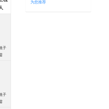
为您推荐
人
姚子
儒
姚子
儒