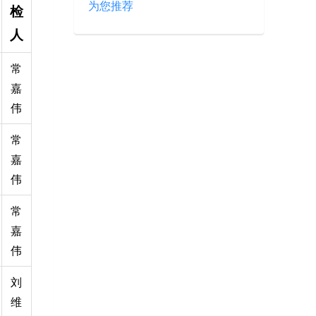
为您推荐
检
人
常
嘉
伟
常
嘉
伟
常
嘉
伟
刘
维