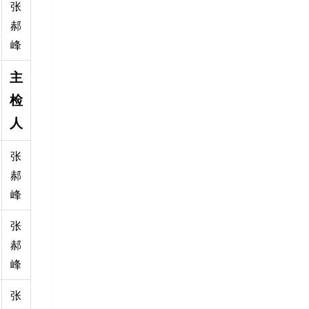
张
郝
峰
主
检
人
张
郝
峰
张
郝
峰
张