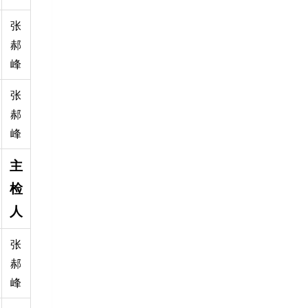
张
郝
峰
张
郝
峰
主
检
人
张
郝
峰